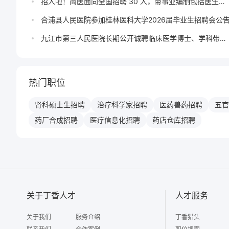
招人啦！简医面向全国招聘 30 人，带事业编制包括医生护
士等岗位
合浦县人民医院参加桂林医科大学2026届毕业生招聘会公
九江市第三人民医院长期公开诚聘临床医学博士、学科带头
人公告
热门职位
肾科硕士生
招聘
治疗科学家
招聘
医药兽药
招聘
五官
药厂合成
招聘
医疗信息化
招聘
药店仓库
招聘
关于丁香人才
人才服务
关于我们
服务介绍
丁香猎头