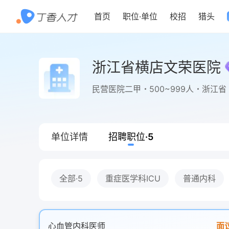
首页
职位
·
单位
校招
猎头
浙江省横店文荣医院
民营医院二甲
500~999人
浙江省
单位详情
招聘职位
·
5
全部
·5
重症医学科ICU
普通内科
心血管内科医师
面