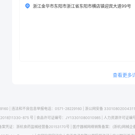
浙江金华市东阳市浙江省东阳市横店镇迎宾大道99号
查看更多
9160
|
违法和不良信息举报电话：0571-28229160
|
浙公网安备 3301080200431
2018]11330-875 号
| 食品许可证编号：
JY13301080010985
| 人力资源许可证编
凭证：浙杭食药监械经营备20153170号 | 医疗器械网络销售备案：(浙杭)网械企备字[