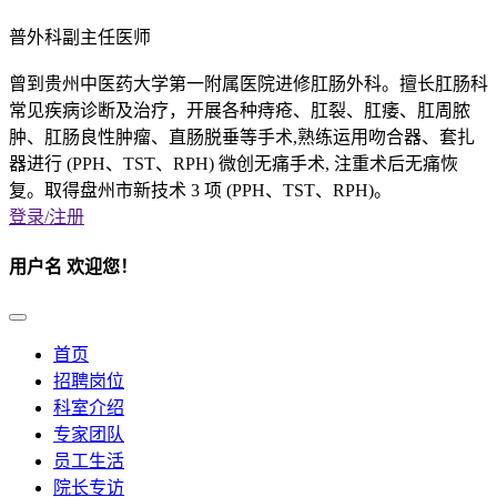
普外科副主任医师
曾到贵州中医药大学第一附属医院进修肛肠外科。擅长肛肠科
常见疾病诊断及治疗，开展各种痔疮、肛裂、肛痿、肛周脓
肿、肛肠良性肿瘤、直肠脱垂等手术,熟练运用吻合器、套扎
器进行 (PPH、TST、RPH) 微创无痛手术, 注重术后无痛恢
复。取得盘州市新技术 3 项 (PPH、TST、RPH)。
登录/注册
用户名
欢迎您！
首页
招聘岗位
科室介绍
专家团队
员工生活
院长专访