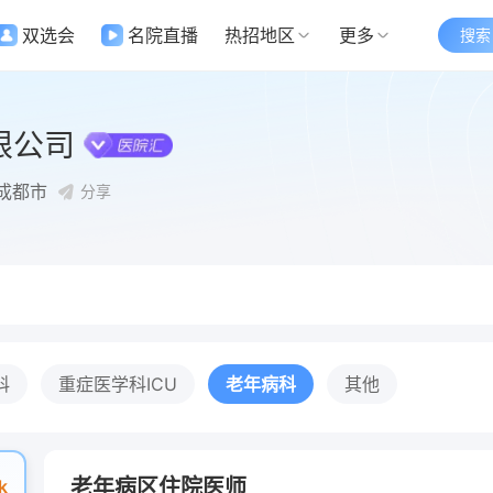
双选会
名院直播
热招地区
更多
搜索
限公司
成都市
分享
科
重症医学科ICU
老年病科
其他
老年病区住院医师
k