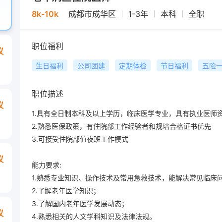
8k-10k
成都市成华区
1-3年
本科
全职
职位福利
议
生日福利
公司团建
定期体检
节日福利
五险
职位描述
议
1.具有全日制本科及以上学历，临床医学专业，具有执业医师资
2.熟悉医保政策，有住院部工作经验者和规培合格证书优先

3.可接受住院部值夜班工作模式

议
能力要求:

1.熟悉专业知识、操作技术及常用急救技术，能解决常见临床问
2.了解老年医学知识；

3.了解国内老年医学发展动态；

议
4.熟悉相关的人文学科知识及法律法规。