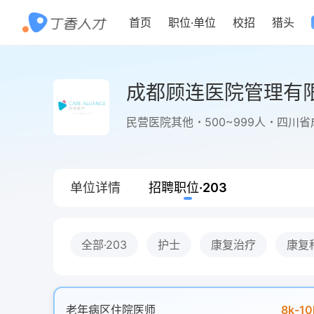
首页
职位
·
单位
校招
猎头
成都顾连医院管理有
民营医院其他
500~999人
四川省
单位详情
招聘职位
·
203
全部
·203
护士
康复治疗
康复
老年病区住院医师
8k-10