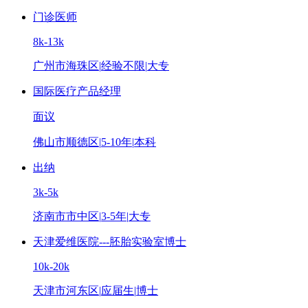
门诊医师
8k-13k
广州市海珠区
|
经验不限
|
大专
国际医疗产品经理
面议
佛山市顺德区
|
5-10年
|
本科
出纳
3k-5k
济南市市中区
|
3-5年
|
大专
天津爱维医院---胚胎实验室博士
10k-20k
天津市河东区
|
应届生
|
博士