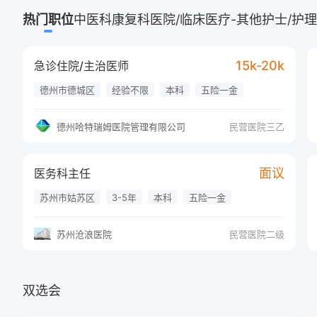
猜你想搜
热门职位
中医科
康复科
医院/临床医疗-其他
护士/护
猜你想搜
15k-20k
急诊住院/主治医师
猜你想搜
德州市德城区
经验不限
本科
五险一金
节日福利
带薪年假
提供住宿
工作餐
猜你想搜
德州哈特瑞姆医院管理有限公司
民营医院三乙
猜你想搜
面议
医务科主任
猜你想搜
苏州市姑苏区
3-5年
本科
五险一金
节日福利
带薪年假
工作餐
提供住宿
猜你想搜
苏州沧浪医院
民营医院二级
猜你想搜
双选会
猜你想搜