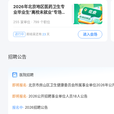
2026年北京地区医药卫生专
猜你想搜
业毕业生“离校未就业”专场线
上招聘会
猜你想搜
255
家单位 ·
799
个职位
猜你想搜
进入会场
进行中
距结束还有
23
天
猜你想搜
招聘公告
医院招聘
即将报名
·
即将报名
·
2026公开招聘事业单位人员18人公告
报名中
·
2026招聘公告