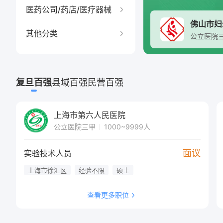
医药公司/药店/医疗器械
猜你想搜
佛山市妇
查看详情
其他分类
公立医院
猜你想搜
猜你想搜
复旦百强
县域百强
民营百强
猜你想搜
上海市第六人民医院
猜你想搜
公立医院三甲
1000~9999人
猜你想搜
面议
实验技术人员
上海市徐汇区
经验不限
硕士
猜你想搜
查看更多职位
猜你想搜