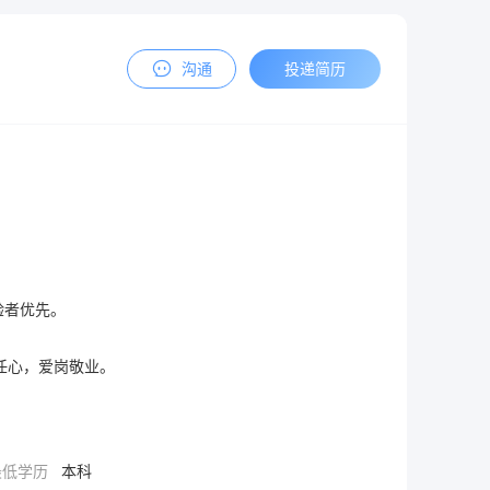
沟通
投递简历
者优先。

任心，爱岗敬业。
最低学历
本科