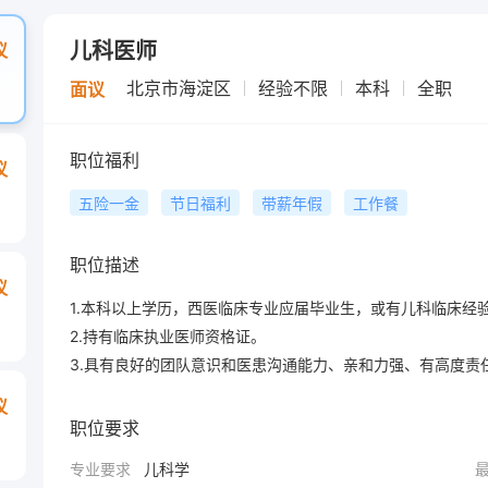
儿科医师
议
北京市海淀区
经验不限
本科
全职
面议
职位福利
议
五险一金
节日福利
带薪年假
工作餐
职位描述
议
1.本科以上学历，西医临床专业应届毕业生，或有儿科临床经验
2.持有临床执业医师资格证。

3.具有良好的团队意识和医患沟通能力、亲和力强、有高度责
议
职位要求
专业要求
儿科学