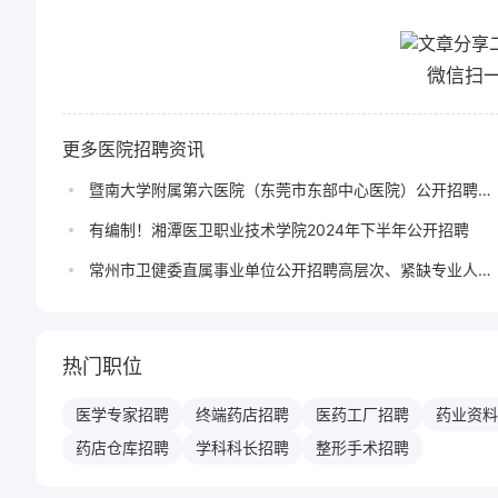
微信扫
更多医院招聘资讯
暨南大学附属第六医院（东莞市东部中心医院）公开招聘高
层次人才
有编制！湘潭医卫职业技术学院2024年下半年公开招聘
常州市卫健委直属事业单位公开招聘高层次、紧缺专业人才
公告
热门职位
医学专家
招聘
终端药店
招聘
医药工厂
招聘
药业资料
药店仓库
招聘
学科科长
招聘
整形手术
招聘