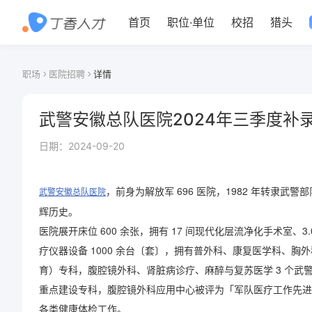
首页
职位
·
单位
校招
猎头
职场
医院招聘
详情
武警安徽总队医院2024年三季度补
日期：
2024-09-20
，前身为解放军 696 医院，1982 年转隶武警
武警安徽总队医院
辉历史。
医院展开床位 600 余张，拥有 17 间现代化层流净化手术室、3
疗仪器设备 1000 余台〔套〕，拥有普外科、康复医学科、胸
育）专科，腹腔镜外科、肾脏病诊疗、麻醉与复苏医学 3 个
重点建设专科，腹腔镜外科应用中心被评为「军队医疗工作先进
各类健康体检工作。