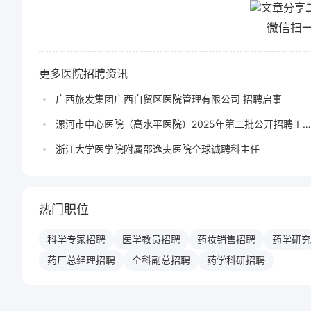
微信扫
更多医院招聘资讯
广西旅发集团广西自贸区医院管理有限公司 招聘启事
漯河市中心医院（高水平医院）2025年第二批公开招聘工
人员公告
浙江大学医学院附属邵逸夫医院全球诚聘科主任
热门职位
科学专家
招聘
医学教员
招聘
药妆销售
招聘
药学研究
药厂总经理
招聘
全科副总
招聘
药学科研
招聘