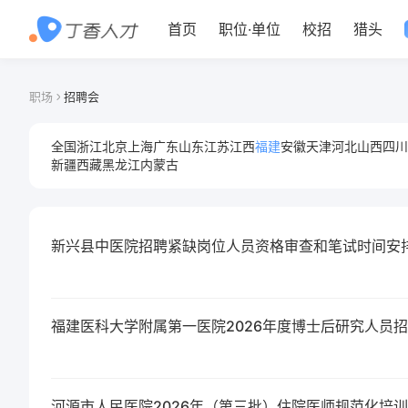
首页
职位
·
单位
校招
猎头
职场
招聘会
全国
浙江
北京
上海
广东
山东
江苏
江西
福建
安徽
天津
河北
山西
四川
新疆
西藏
黑龙江
内蒙古
新兴县中医院招聘紧缺岗位人员资格审查和笔试时间安
福建医科大学附属第一医院2026年度博士后研究人员
河源市人民医院2026年（第三批）住院医师规范化培